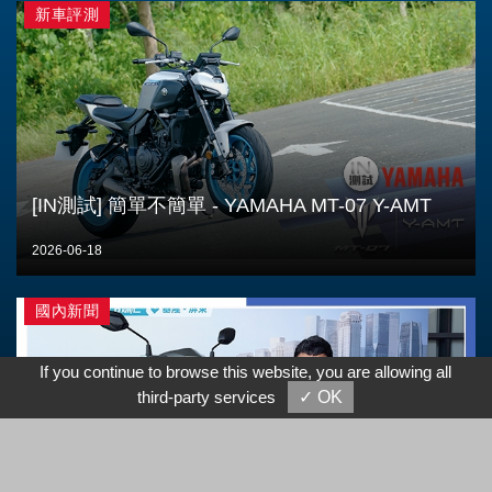
新車評測
[IN測試] 簡單不簡單 - YAMAHA MT-07 Y-AMT
2026-06-18
國內新聞
If you continue to browse this website, you are allowing all
third-party services
✓ OK