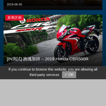
2019-08-30
新車評測
[IN測試] 跑魂加持 – 2019 Honda CBR500R
2019-08-14
If you continue to browse this website, you are allowing all
third-party services
✓ OK
新車評測